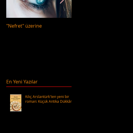
"Nefret" üzerine
Odadaki Fil
En Yeni Yazılar
Kılıç Arslantürk'ten yeni bir
roman: Küçük Antika Dükkânı