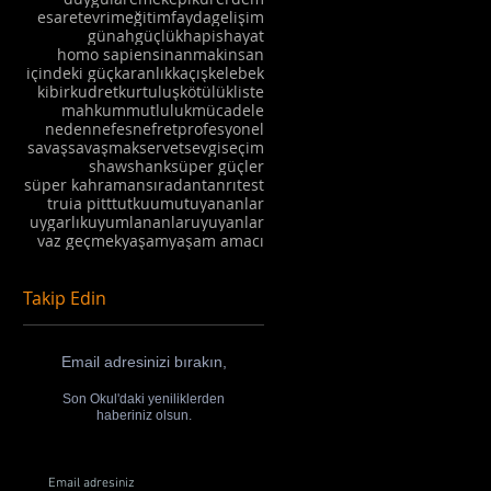
esaret
evrim
eğitim
fayda
gelişim
günah
güçlük
hapis
hayat
homo sapiens
inanmak
insan
içindeki güç
karanlık
kaçış
kelebek
kibir
kudret
kurtuluş
kötülük
liste
mahkum
mutluluk
mücadele
neden
nefes
nefret
profesyonel
savaş
savaşmak
servet
sevgi
seçim
shawshank
süper güçler
süper kahraman
sıradan
tanrı
test
truia pitt
tutku
umut
uyananlar
uygarlık
uyumlananlar
uyuyanlar
vaz geçmek
yaşam
yaşam amacı
Takip Edin
Email adresinizi bırakın,
Son Okul'daki yeniliklerden
haberiniz olsun.