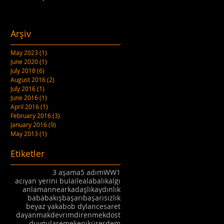
Arşiv
May 2023
(1)
1 post
June 2020
(1)
1 post
July 2018
(6)
6 posts
August 2016
(2)
2 posts
July 2016
(1)
1 post
June 2016
(1)
1 post
April 2016
(1)
1 post
February 2016
(3)
3 posts
January 2016
(9)
9 posts
May 2013
(1)
1 post
Etiketler
3 aşama
5 adım
WW1
acıyan yerini bul
aile
alabalık
algı
anlam
anne
arkadaşlık
aydınlık
baba
bakış
başarı
başarısızlık
beyaz yaka
bob dylan
cesaret
dayanmak
devrim
direnmek
dost
duygular
emek
epikür
erdem