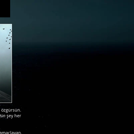
e
özgürsün.
ğün
şey her
 amaçlayan,