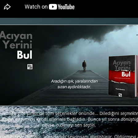
olduğu gibi şimdi de tüm seçenekler önünde... Dilediğini
seçmekt
attığın
düğümleri
kendi ellerinle bağladın. Bunca yıl sonra
dönüştü
neyse, o olmayı sen
seçtin
.
çladığı şeye
dönüşür
; amaçladığı şey, insanı
dönüştürür
. Öldürmeyi