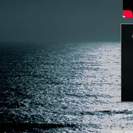
Her zaman 
Geçmişine 
İnsan, ama