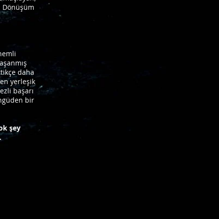
ar. Dönüşüm
nemli
yaşanmış
ttikçe daha
en yerleşik
ezli başarı
öngüden bir
çok şey
.