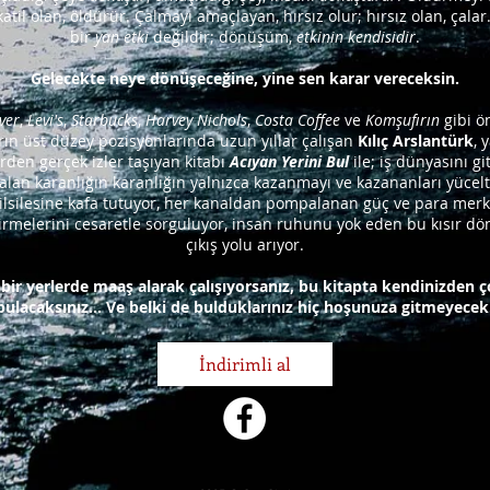
 katil olan, öldürür. Çalmayı amaçlayan, hırsız olur; hırsız olan, çal
bir
yan etki
değildir; dönüşüm,
etkinin kendisidir
.
Gelecekte neye dönüşeceğine, yine sen karar vereceksin.
ver
,
Levi's
,
Starbucks
,
Harvey Nichols
,
Costa Coffee
ve
Komşufırın
gibi ö
ın üst düzey pozisyonlarında uzun yıllar çalışan
Kılıç Arslantürk
, 
den gerçek izler taşıyan kitabı
Acıyan Yerini Bul
ile; iş dünyasını gi
 alan karanlığın karanlığın yalnızca kazanmayı ve kazananları yücelt
ilsilesine kafa tutuyor, her kanaldan pompalanan güç ve para merk
rmelerini cesaretle sorguluyor, insan ruhunu yok eden bu kısır d
çıkış yolu arıyor.
 bir yerlerde maaş alarak çalışıyorsanız, bu kitapta kendinizden 
bulacaksınız... Ve belki de bulduklarınız hiç hoşunuza gitmeyecek
İndirimli al