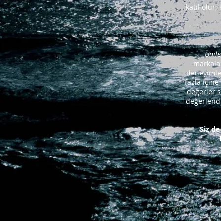
katil olur;
Unile
markalar
deneyimler
fazla içine
değerler s
değerlendi
Siz de