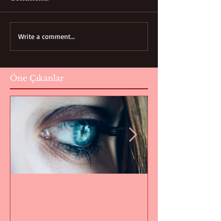
Write a comment...
Öne Çıkanlar
"Nefret" üzerine
Odadaki Fil