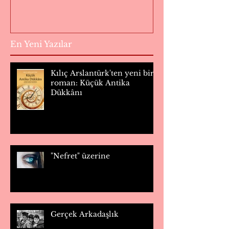
En Yeni Yazılar
Kılıç Arslantürk'ten yeni bir
roman: Küçük Antika
Dükkânı
"Nefret" üzerine
Gerçek Arkadaşlık