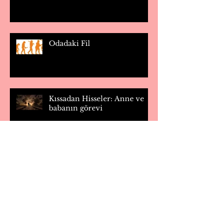
Odadaki Fil
Kıssadan Hisseler: Anne ve
babanın görevi
Kıssadan Hisseler: İnsan
savaşan bir hayvandır
Arşiv