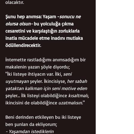
olacaktır. 
Şunu hep anımsa: Yaşam -
sonucu ne 
olursa olsun-
 bu yolculuğa çıkma 
cesaretini ve karşılaştığın zorluklarla 
inatla mücadele etme inadını mutlaka 
ödüllendirecektir.
İnternette rastladığımı anımsadığım bir 
makalenin yazarı şöyle diyordu;  
"İki listeye ihtiyacın var. İlki, 
seni 
uyutmayan
 şeyler. İkincisiyse, 
her sabah 
yataktan kalkman için seni motive eden
şeyler... İlk listeyi olabildiğince 
kısaltmalı,
ikincisini de olabildiğince 
uzatmalısın
." 
Beni derinden etkileyen bu iki listeye 
ben şunları da ekliyorum;
- Yaşamdan istediklerin 